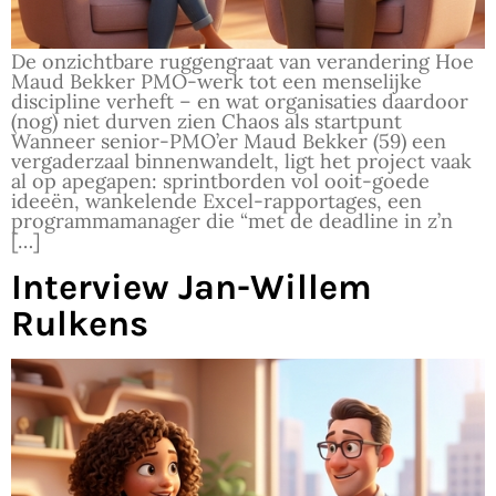
De onzichtbare ruggengraat van verandering Hoe
Maud Bekker PMO-werk tot een menselijke
discipline verheft – en wat organisaties daardoor
(nog) niet durven zien Chaos als startpunt
Wanneer senior-PMO’er Maud Bekker (59) een
vergaderzaal binnenwandelt, ligt het project vaak
al op apegapen: sprintborden vol ooit-goede
ideeën, wankelende Excel-rapportages, een
programmamanager die “met de deadline in z’n
[…]
Interview Jan-Willem
Rulkens